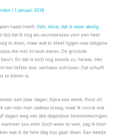
inden
/
1 januari 2018
 geen haast heeft.
Oeh, Alice, dat is weer akelig
 tijd dat ik nog als secretaresse voor een heel
enoeg te doen, maar wat er bleef liggen was datgene
usjes die niet zo leuk waren. De grootste
eurt. En dat is toch nog steeds zo, helaas. Het
em het liefste doe: verhalen schrijven. Dat schuift
s te klaren is.
 alweer een paar dagen, bijna een week, thuis uit
 ik van mijn man cadeau kreeg, maar ik vooral ook
ijf dagen weg van alle dagelijkse beslommeringen,
n wanneer zou eten (toch weer te veel, zag ik toen
nken wat ik de hele dag zou gaan doen. Een beetje