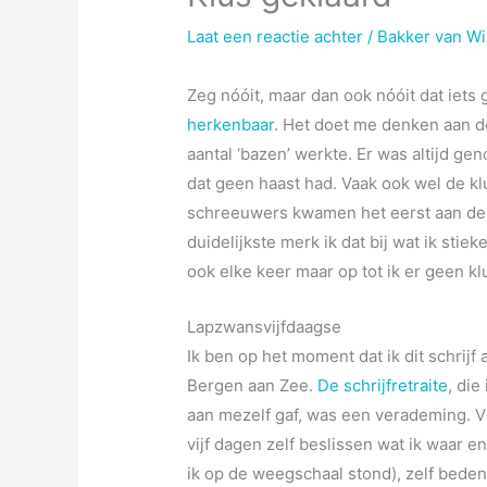
Laat een reactie achter
/
Bakker van W
Zeg nóóit, maar dan ook nóóit dat iets
herkenbaar
. Het doet me denken aan de
aantal ‘bazen’ werkte. Er was altijd g
dat geen haast had. Vaak ook wel de kl
schreeuwers kwamen het eerst aan de b
duidelijkste merk ik dat bij wat ik stiek
ook elke keer maar op tot ik er geen klu
Lapzwansvijfdaagse
Ik ben op het moment dat ik dit schrijf
Bergen aan Zee.
De schrijfretraite
, die
aan mezelf gaf, was een verademing. V
vijf dagen zelf beslissen wat ik waar e
ik op de weegschaal stond), zelf bede