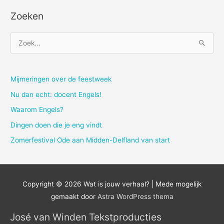
Zoeken
Z
o
e
k
Mijmeringen over de feestweek
n
Nu dan echt: docent Engels!
a
Waarom Engels?
a
Dingen doen die je eng vindt
r
Zomerfestival Ode aan Midden-Delfland van start
:
Copyright © 2026
Wat is jouw verhaal?
| Mede mogelijk
gemaakt door
Astra WordPress thema
José van Winden Tekstproducties