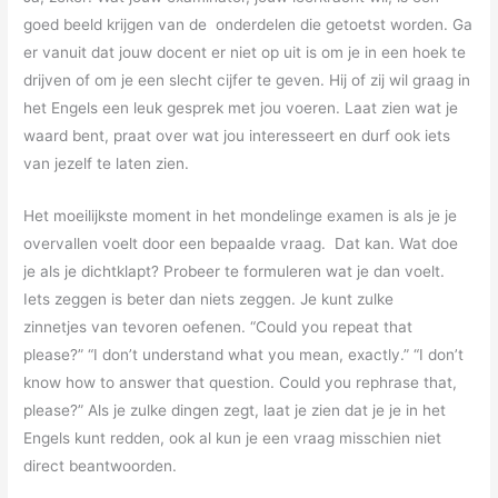
goed beeld krijgen van de onderdelen die getoetst worden. Ga
er vanuit dat jouw docent er niet op uit is om je in een hoek te
drijven of om je een slecht cijfer te geven. Hij of zij wil graag in
het Engels een leuk gesprek met jou voeren. Laat zien wat je
waard bent, praat over wat jou interesseert en durf ook iets
van jezelf te laten zien.
Het moeilijkste moment in het mondelinge examen is als je je
overvallen voelt door een bepaalde vraag. Dat kan. Wat doe
je als je dichtklapt? Probeer te formuleren wat je dan voelt.
Iets zeggen is beter dan niets zeggen. Je kunt zulke
zinnetjes van tevoren oefenen. “Could you repeat that
please?” “I don’t understand what you mean, exactly.” “I don’t
know how to answer that question. Could you rephrase that,
please?” Als je zulke dingen zegt, laat je zien dat je je in het
Engels kunt redden, ook al kun je een vraag misschien niet
direct beantwoorden.