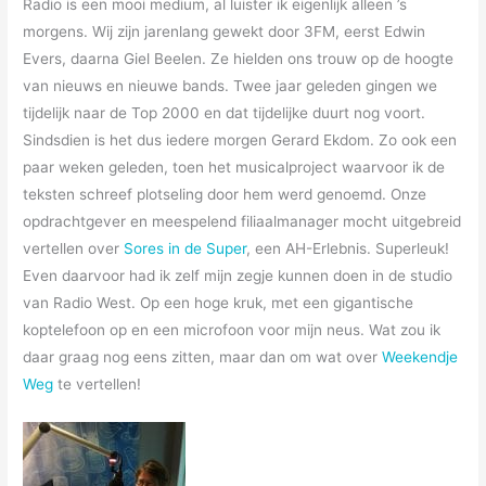
Radio is een mooi medium, al luister ik eigenlijk alleen ’s
morgens. Wij zijn jarenlang gewekt door 3FM, eerst Edwin
Evers, daarna Giel Beelen. Ze hielden ons trouw op de hoogte
van nieuws en nieuwe bands. Twee jaar geleden gingen we
tijdelijk naar de Top 2000 en dat tijdelijke duurt nog voort.
Sindsdien is het dus iedere morgen Gerard Ekdom. Zo ook een
paar weken geleden, toen het musicalproject waarvoor ik de
teksten schreef plotseling door hem werd genoemd. Onze
opdrachtgever en meespelend filiaalmanager mocht uitgebreid
vertellen over
Sores in de Super
, een AH-Erlebnis. Superleuk!
Even daarvoor had ik zelf mijn zegje kunnen doen in de studio
van Radio West. Op een hoge kruk, met een gigantische
koptelefoon op en een microfoon voor mijn neus. Wat zou ik
daar graag nog eens zitten, maar dan om wat over
Weekendje
Weg
te vertellen!