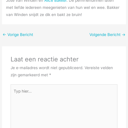
José van Winden en
Alice Bakker
. De penvriendinnen laten
met liefde iedereen meegenieten van hun wel en wee. Bakker
van Winden snijdt ze dik en bakt ze bruin!
←
Vorige Bericht
Volgende Bericht
→
Laat een reactie achter
Je e-mailadres wordt niet gepubliceerd.
Vereiste velden
zijn gemarkeerd met
*
Typ
hier...