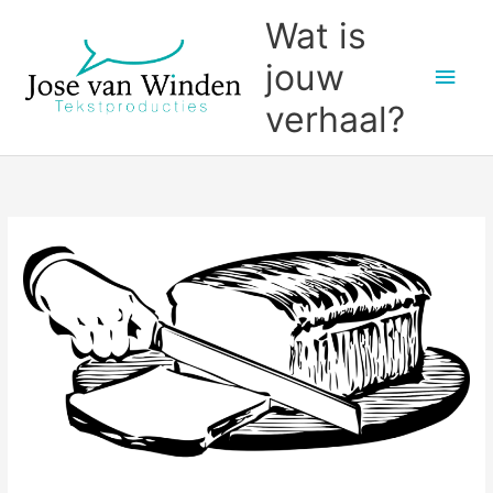
Ga
Wat is
naar
jouw
Hoo
de
inhoud
verhaal?