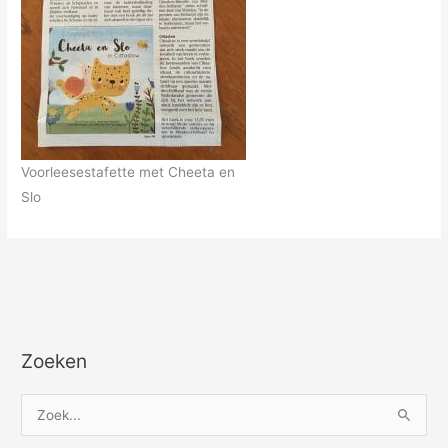
Voorleesestafette met Cheeta en
Slo
Zoeken
Z
o