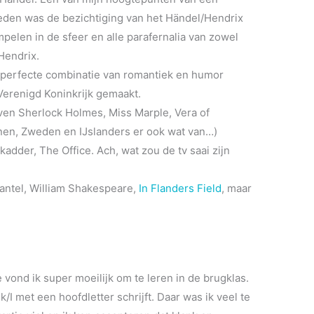
eden was de bezichtiging van het Händel/Hendrix
elen in de sfeer en alle parafernalia van zowel
Hendrix.
 perfecte combinatie van romantiek en humor
Verenigd Koninkrijk gemaakt.
oven Sherlock Holmes, Miss Marple, Vera of
nen, Zweden en IJslanders er ook wat van…)
kadder, The Office. Ach, wat zou de tv saai zijn
Mantel, William Shakespeare,
In Flanders Field
, maar
e vond ik super moeilijk om te leren in de brugklas.
/I met een hoofdletter schrijft. Daar was ik veel te