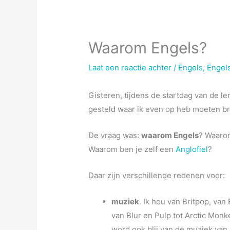
Waarom Engels?
Laat een reactie achter
/
Engels
,
Engels
Gisteren, tijdens de startdag van de le
gesteld waar ik even op heb moeten b
De vraag was:
waarom Engels
? Waarom
Waarom ben je zelf een
Anglofiel
?
Daar zijn verschillende redenen voor:
muziek
. Ik hou van Britpop, van
van Blur en Pulp tot Arctic Mon
word ook blij van de muziek van