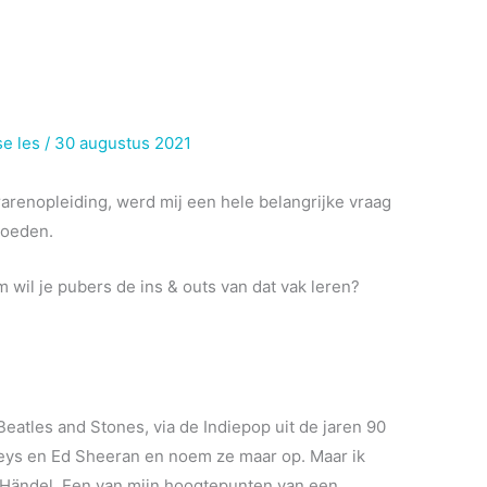
e les
/
30 augustus 2021
rarenopleiding, werd mij een hele belangrijke vraag
roeden.
 wil je pubers de ins & outs van dat vak leren?
 Beatles and Stones, via de Indiepop uit de jaren 90
keys en Ed Sheeran en noem ze maar op. Maar ik
 Händel. Een van mijn hoogtepunten van een