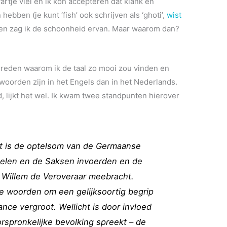
tje viel en ik kon accepteren dat klank en
hebben (je kunt ‘fish’ ook schrijven als ‘ghoti’,
wist
 en zag ik de schoonheid ervan. Maar waarom dan?
reden waarom ik de taal zo mooi zou vinden en
woorden zijn in het Engels dan in het Nederlands.
 lijkt het wel. Ik kwam twee standpunten hierover
 is de optelsom van de Germaanse
elen en de Saksen invoerden en de
 Willem de Veroveraar meebracht.
ee woorden om een gelijksoortig begrip
nce vergroot. Wellicht is door invloed
rspronkelijke bevolking spreekt – de