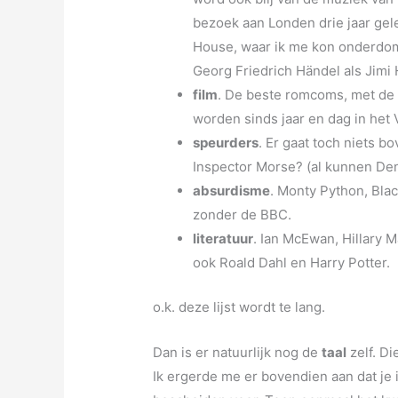
bezoek aan Londen drie jaar gel
House, waar ik me kon onderdomp
Georg Friedrich Händel als Jimi 
film
. De beste romcoms, met de
worden sinds jaar en dag in het 
speurders
. Er gaat toch niets b
Inspector Morse? (al kunnen De
absurdisme
. Monty Python, Blac
zonder de BBC.
literatuur
. Ian McEwan, Hillary 
ook Roald Dahl en Harry Potter.
o.k. deze lijst wordt te lang.
Dan is er natuurlijk nog de
taal
zelf. Di
Ik ergerde me er bovendien aan dat je ik