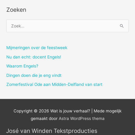
Zoeken
Z
o
e
k
Mijmeringen over de feestweek
n
Nu dan echt: docent Engels!
a
Waarom Engels?
a
Dingen doen die je eng vindt
r
Zomerfestival Ode aan Midden-Delfland van start
:
Copyright © 2026
Wat is jouw verhaal?
| Mede mogelijk
gemaakt door
Astra WordPress thema
José van Winden Tekstproducties