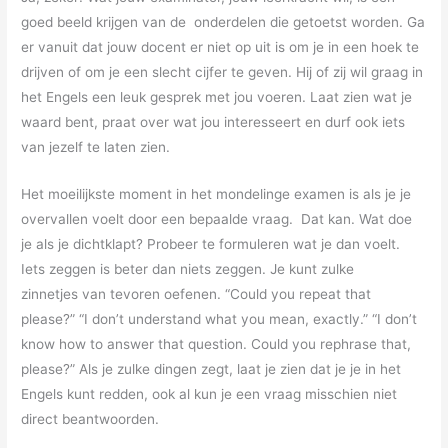
goed beeld krijgen van de onderdelen die getoetst worden. Ga
er vanuit dat jouw docent er niet op uit is om je in een hoek te
drijven of om je een slecht cijfer te geven. Hij of zij wil graag in
het Engels een leuk gesprek met jou voeren. Laat zien wat je
waard bent, praat over wat jou interesseert en durf ook iets
van jezelf te laten zien.
Het moeilijkste moment in het mondelinge examen is als je je
overvallen voelt door een bepaalde vraag. Dat kan. Wat doe
je als je dichtklapt? Probeer te formuleren wat je dan voelt.
Iets zeggen is beter dan niets zeggen. Je kunt zulke
zinnetjes van tevoren oefenen. “Could you repeat that
please?” “I don’t understand what you mean, exactly.” “I don’t
know how to answer that question. Could you rephrase that,
please?” Als je zulke dingen zegt, laat je zien dat je je in het
Engels kunt redden, ook al kun je een vraag misschien niet
direct beantwoorden.