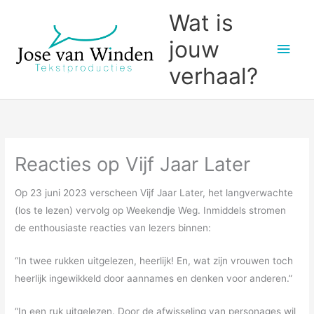
Ga
Wat is
naar
jouw
Hoo
de
inhoud
verhaal?
Reacties op Vijf Jaar Later
Op 23 juni 2023 verscheen Vijf Jaar Later, het langverwachte
(los te lezen) vervolg op Weekendje Weg. Inmiddels stromen
de enthousiaste reacties van lezers binnen:
“In twee rukken uitgelezen, heerlijk! En, wat zijn vrouwen toch
heerlijk ingewikkeld door aannames en denken voor anderen.”
“In een ruk uitgelezen. Door de afwisseling van personages wil