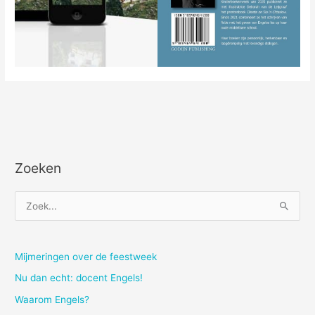
Zoeken
Z
o
e
k
Mijmeringen over de feestweek
n
Nu dan echt: docent Engels!
a
Waarom Engels?
a