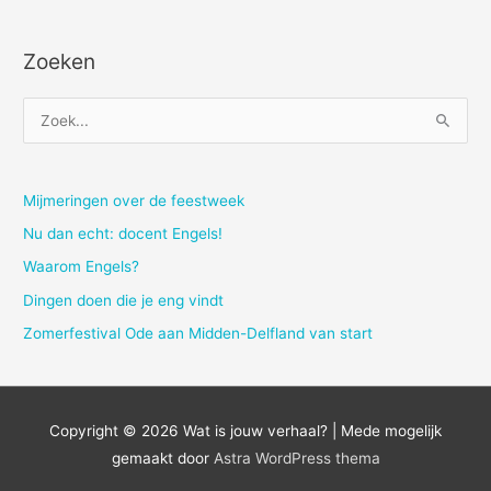
Zoeken
Z
o
e
k
Mijmeringen over de feestweek
n
Nu dan echt: docent Engels!
a
Waarom Engels?
a
Dingen doen die je eng vindt
r
Zomerfestival Ode aan Midden-Delfland van start
:
Copyright © 2026
Wat is jouw verhaal?
| Mede mogelijk
gemaakt door
Astra WordPress thema