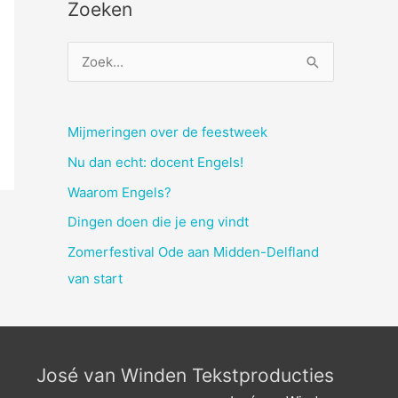
Zoeken
Z
o
e
Mijmeringen over de feestweek
k
n
Nu dan echt: docent Engels!
a
Waarom Engels?
a
Dingen doen die je eng vindt
r
Zomerfestival Ode aan Midden-Delfland
:
van start
José van Winden Tekstproducties