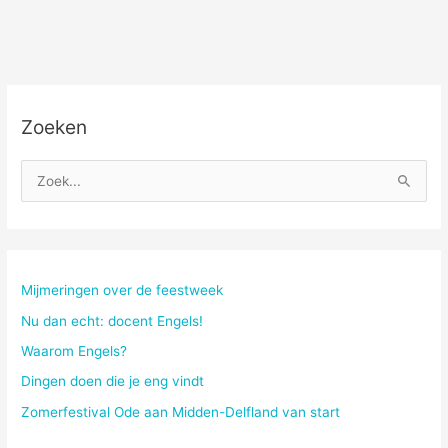
’t
giet
Zoeken
Z
o
e
k
n
Mijmeringen over de feestweek
a
Nu dan echt: docent Engels!
a
Waarom Engels?
r
Dingen doen die je eng vindt
:
Zomerfestival Ode aan Midden-Delfland van start