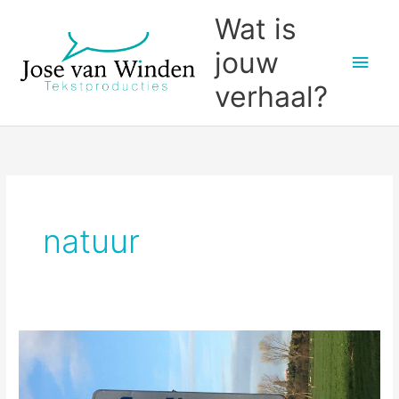
Ga
Wat is
naar
jouw
Hoo
de
inhoud
verhaal?
natuur