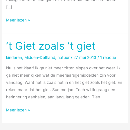
[…]
Niet
Meer lezen »
stil
’t Giet zoals ’t giet
kinderen
,
Midden-Delfland
,
natuur
/
27 mei 2013
/
1 reactie
Nu is het klaar! Ik ga niet meer zitten sippen over het weer. Ik
ga niet meer kijken wat de meerjaarsgemiddelden zijn voor
vandaag. Want het is zoals het in en het giet zoals het giet. En
reken maar dat het giet. Summerjam Toch wil ik graag een
herinnering aanhalen, aan lang, lang geleden. Tien
’t
Meer lezen »
Giet
zoals