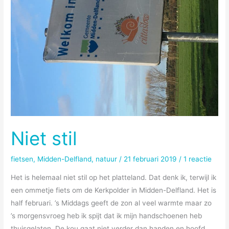
Niet stil
fietsen
,
Midden-Delfland
,
natuur
/
21 februari 2019
/
1 reactie
Het is helemaal niet stil op het platteland. Dat denk ik, terwijl ik
een ommetje fiets om de Kerkpolder in Midden-Delfland. Het is
half februari. ’s Middags geeft de zon al veel warmte maar zo
’s morgensvroeg heb ik spijt dat ik mijn handschoenen heb
thuisgelaten. De kou gaat niet verder dan handen en hoofd,