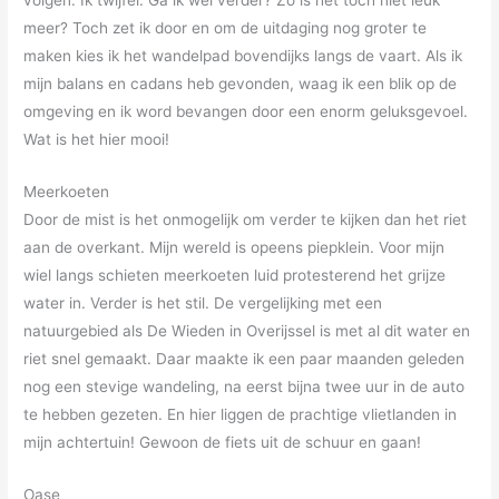
volgen. Ik twijfel. Ga ik wel verder? Zo is het toch niet leuk
meer? Toch zet ik door en om de uitdaging nog groter te
maken kies ik het wandelpad bovendijks langs de vaart. Als ik
mijn balans en cadans heb gevonden, waag ik een blik op de
omgeving en ik word bevangen door een enorm geluksgevoel.
Wat is het hier mooi!
Meerkoeten
Door de mist is het onmogelijk om verder te kijken dan het riet
aan de overkant. Mijn wereld is opeens piepklein. Voor mijn
wiel langs schieten meerkoeten luid protesterend het grijze
water in. Verder is het stil. De vergelijking met een
natuurgebied als De Wieden in Overijssel is met al dit water en
riet snel gemaakt. Daar maakte ik een paar maanden geleden
nog een stevige wandeling, na eerst bijna twee uur in de auto
te hebben gezeten. En hier liggen de prachtige vlietlanden in
mijn achtertuin! Gewoon de fiets uit de schuur en gaan!
Oase