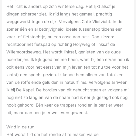
Het licht is anders op zo’n winterse dag. Het lijkt alsof je
dingen scherper ziet. Ik rijd langs het gemaal, prachtig
weggewerkt tegen de dijk. Vervolgens Café Vlietzicht. In de
zomer één en al bedrijvigheid, ideale tussenstop tijdens een
vaar- of fietstochtje, nu een oase van rust. Dan kiezen:
rechtdoor het fietspad op richting Holyweg of linksaf de
Willemoordseweg. Het wordt linksaf, genieten van de oude
boerderijen. Ik kijk goed om me heen, want bij één ervan heb ik
ooit eens voor het eerst van mijn leven (en tot nu toe voor het
laatst) een specht gezien. Ik kende hem alleen van foto’s en
van de roffelende geluiden in natuurfilms. Vervolgens arriveer
ik bij De Kapel. De bordjes van dit gehucht staan er volgens mij
nog niet zo lang en van de naam had ik eerlijk gezegd ook nog
nooit gehoord. Eén keer de trappers rond en je bent er weer
uit, maar dan ben je er wel even geweest.
Wind in de rug
Het wordt tijd om het rondje af te maken via de