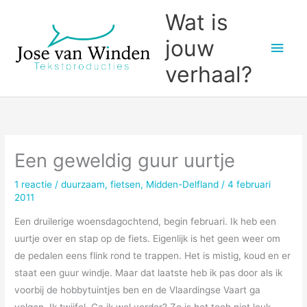
Ga
Wat is
naar
jouw
Hoo
de
inhoud
verhaal?
Een geweldig guur uurtje
1 reactie
/
duurzaam
,
fietsen
,
Midden-Delfland
/
4 februari
2011
Een druilerige woensdagochtend, begin februari. Ik heb een
uurtje over en stap op de fiets. Eigenlijk is het geen weer om
de pedalen eens flink rond te trappen. Het is mistig, koud en er
staat een guur windje. Maar dat laatste heb ik pas door als ik
voorbij de hobbytuintjes ben en de Vlaardingse Vaart ga