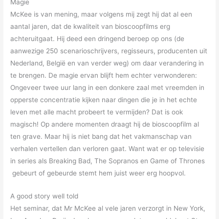
Magie
McKee is van mening, maar volgens mij zegt hij dat al een
aantal jaren, dat de kwaliteit van bioscoopfilms erg
achteruitgaat. Hij deed een dringend beroep op ons (de
aanwezige 250 scenarioschrijvers, regisseurs, producenten uit
Nederland, België en van verder weg) om daar verandering in
te brengen. De magie ervan blijft hem echter verwonderen:
Ongeveer twee uur lang in een donkere zaal met vreemden in
opperste concentratie kijken naar dingen die je in het echte
leven met alle macht probeert te vermijden? Dat is ook
magisch! Op andere momenten draagt hij de bioscoopfilm al
ten grave. Maar hij is niet bang dat het vakmanschap van
verhalen vertellen dan verloren gaat. Want wat er op televisie
in series als Breaking Bad, The Sopranos en Game of Thrones
gebeurt of gebeurde stemt hem juist weer erg hoopvol.
A good story well told
Het seminar, dat Mr McKee al vele jaren verzorgt in New York,