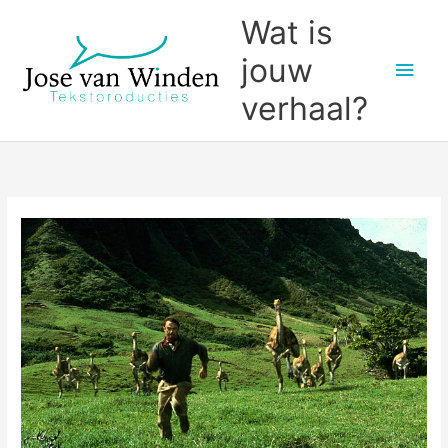
Ga
Wat is
naar
jouw
Hoo
de
inhoud
verhaal?