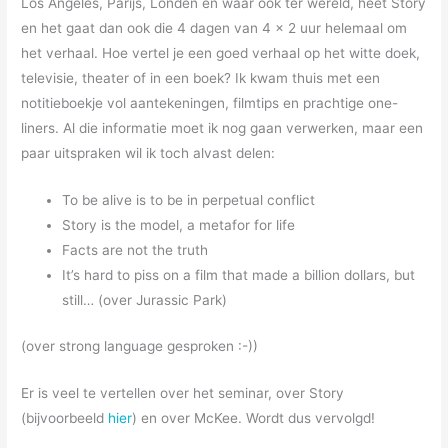
Los Angeles, Parijs, Londen en waar ook ter wereld, heet Story
en het gaat dan ook die 4 dagen van 4 x 2 uur helemaal om
het verhaal. Hoe vertel je een goed verhaal op het witte doek,
televisie, theater of in een boek? Ik kwam thuis met een
notitieboekje vol aantekeningen, filmtips en prachtige one-
liners. Al die informatie moet ik nog gaan verwerken, maar een
paar uitspraken wil ik toch alvast delen:
To be alive is to be in perpetual conflict
Story is the model, a metafor for life
Facts are not the truth
It’s hard to piss on a film that made a billion dollars, but
still… (over Jurassic Park)
(over strong language gesproken :-))
Er is veel te vertellen over het seminar, over Story
(bijvoorbeeld
hier
) en over McKee. Wordt dus vervolgd!