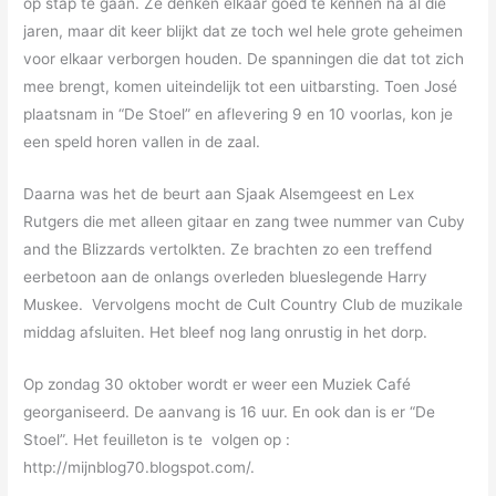
op stap te gaan. Ze denken elkaar goed te kennen na al die
jaren, maar dit keer blijkt dat ze toch wel hele grote geheimen
voor elkaar verborgen houden. De spanningen die dat tot zich
mee brengt, komen uiteindelijk tot een uitbarsting. Toen José
plaatsnam in “De Stoel” en aflevering 9 en 10 voorlas, kon je
een speld horen vallen in de zaal.
Daarna was het de beurt aan Sjaak Alsemgeest en Lex
Rutgers die met alleen gitaar en zang twee nummer van Cuby
and the Blizzards vertolkten. Ze brachten zo een treffend
eerbetoon aan de onlangs overleden blueslegende Harry
Muskee. Vervolgens mocht de Cult Country Club de muzikale
middag afsluiten. Het bleef nog lang onrustig in het dorp.
Op zondag 30 oktober wordt er weer een Muziek Café
georganiseerd. De aanvang is 16 uur. En ook dan is er “De
Stoel”. Het feuilleton is te volgen op :
http://mijnblog70.blogspot.com/.