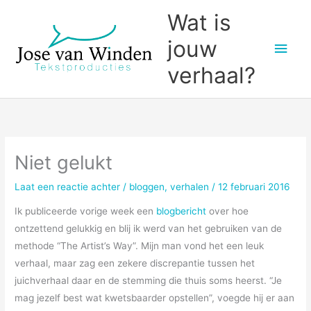
Ga
Wat is
naar
jouw
Hoo
de
inhoud
verhaal?
Niet gelukt
Laat een reactie achter
/
bloggen
,
verhalen
/
12 februari 2016
Ik publiceerde vorige week een
blogbericht
over hoe
ontzettend gelukkig en blij ik werd van het gebruiken van de
methode “The Artist’s Way”. Mijn man vond het een leuk
verhaal, maar zag een zekere discrepantie tussen het
juichverhaal daar en de stemming die thuis soms heerst. “Je
mag jezelf best wat kwetsbaarder opstellen”, voegde hij er aan