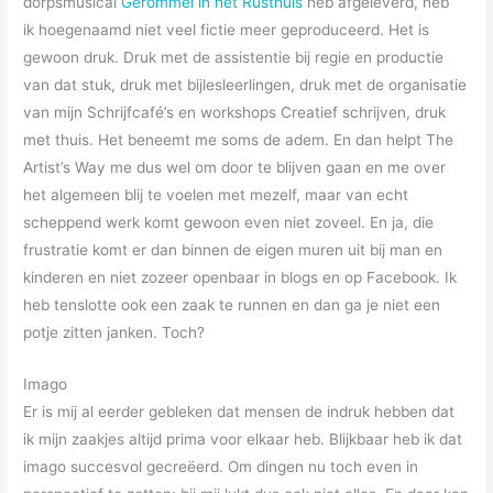
dorpsmusical
Gerommel in het Rusthuis
heb afgeleverd, heb
ik hoegenaamd niet veel fictie meer geproduceerd. Het is
gewoon druk. Druk met de assistentie bij regie en productie
van dat stuk, druk met bijlesleerlingen, druk met de organisatie
van mijn Schrijfcafé’s en workshops Creatief schrijven, druk
met thuis. Het beneemt me soms de adem. En dan helpt The
Artist’s Way me dus wel om door te blijven gaan en me over
het algemeen blij te voelen met mezelf, maar van echt
scheppend werk komt gewoon even niet zoveel. En ja, die
frustratie komt er dan binnen de eigen muren uit bij man en
kinderen en niet zozeer openbaar in blogs en op Facebook. Ik
heb tenslotte ook een zaak te runnen en dan ga je niet een
potje zitten janken. Toch?
Imago
Er is mij al eerder gebleken dat mensen de indruk hebben dat
ik mijn zaakjes altijd prima voor elkaar heb. Blijkbaar heb ik dat
imago succesvol gecreëerd. Om dingen nu toch even in