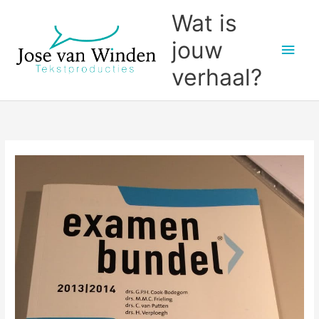
Ga
Wat is
naar
jouw
Hoo
de
inhoud
verhaal?