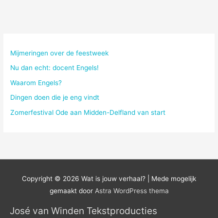
Mijmeringen over de feestweek
Nu dan echt: docent Engels!
Waarom Engels?
Dingen doen die je eng vindt
Zomerfestival Ode aan Midden-Delfland van start
Copyright © 2026
Wat is jouw verhaal?
| Mede mogelijk
gemaakt door
Astra WordPress thema
José van Winden Tekstproducties