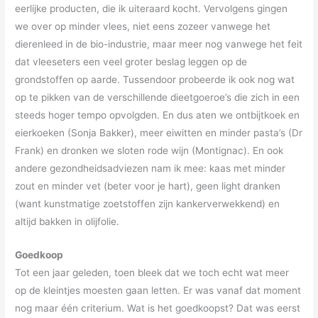
eerlijke producten, die ik uiteraard kocht.
Vervolgens gingen
we over op minder vlees, niet eens zozeer vanwege het
dierenleed in de bio-industrie, maar meer nog vanwege het feit
dat vleeseters een veel groter beslag leggen op de
grondstoffen op aarde. Tussendoor probeerde ik ook nog wat
op te pikken van de verschillende dieetgoeroe’s die zich in een
steeds hoger tempo opvolgden. En dus aten we ontbijtkoek en
eierkoeken (Sonja Bakker), meer eiwitten en minder pasta’s (Dr
Frank) en dronken we sloten rode wijn (Montignac). En ook
andere gezondheidsadviezen nam ik mee: kaas met minder
zout en minder vet (beter voor je hart), geen light dranken
(want kunstmatige zoetstoffen zijn kankerverwekkend) en
altijd bakken in olijfolie.
Goedkoop
Tot een jaar geleden, toen bleek dat we toch echt wat meer
op de kleintjes moesten gaan letten. Er was vanaf dat moment
nog maar één criterium. Wat is het goedkoopst? Dat was eerst