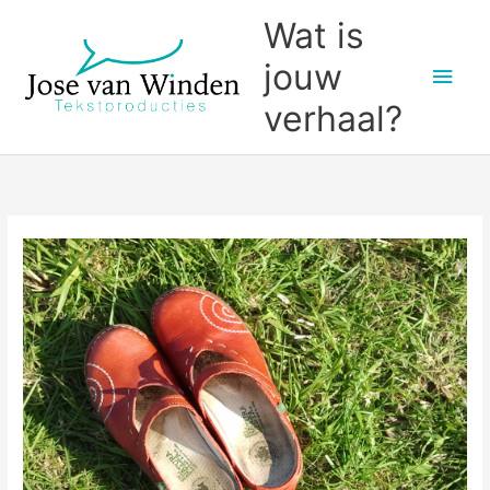
Ga
Wat is
naar
jouw
Hoo
de
inhoud
verhaal?