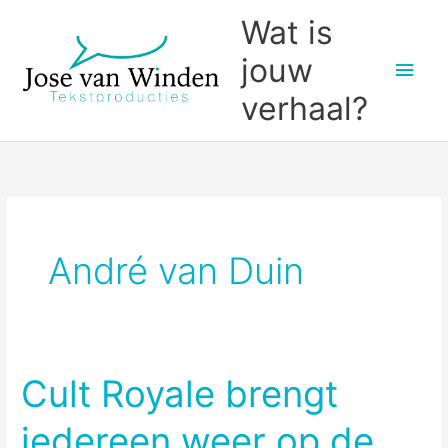
Ga
Wat is
naar
jouw
Hoo
de
inhoud
verhaal?
André van Duin
Cult Royale brengt
iedereen weer op de