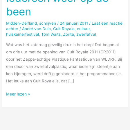
been
Midden-Delfland
,
schrijven
/
24 januari 2011
/
Laat een reactie
achter
/
André van Duin
,
Cult Royale
,
cultuur
,
huiskamerfestival
,
Tom Waits
,
Zorita
,
zwerfafval
Wat was het zaterdag gezellig druk in het dorp! Dat begon al
om drie uur met de opening van Cult Royale 2011 (CR2011)
door het Zappa-achtige Plastique Fantastique van WLDRF. Bij
een decor van zwerfafvalplastic, waar ieder zijn steentje aan
kon bijdragen, werd driftig gebladerd in het programmaboekje.
Het leuke aan Cult Royale is, dat […]
Cult
Meer lezen »
Royale
brengt
iedereen
weer