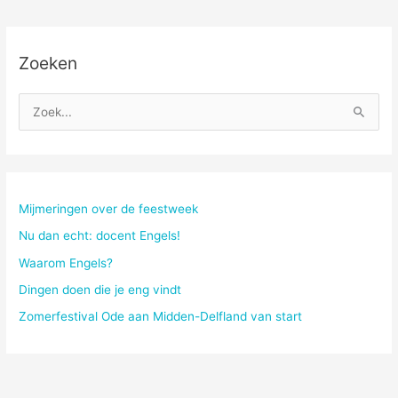
op
de
been
Zoeken
Z
o
e
k
n
Mijmeringen over de feestweek
a
Nu dan echt: docent Engels!
a
Waarom Engels?
r
Dingen doen die je eng vindt
:
Zomerfestival Ode aan Midden-Delfland van start