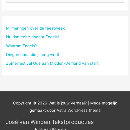
o
e
k
n
Mijmeringen over de feestweek
a
Nu dan echt: docent Engels!
a
Waarom Engels?
r
Dingen doen die je eng vindt
:
Zomerfestival Ode aan Midden-Delfland van start
Copyright © 2026
Wat is jouw verhaal?
| Mede mogelijk
gemaakt door
Astra WordPress thema
José van Winden Tekstproducties
José van Winden