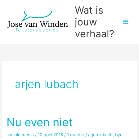
Ga
Wat is
naar
jouw
Hoo
de
inhoud
verhaal?
arjen lubach
Nu even niet
sociale media
/
10 april 2018
/
1 reactie
/
arjen lubach
,
bye