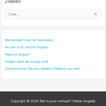
Zoeken
Z
o
e
k
n
Mijmeringen over de feestweek
a
Nu dan echt: docent Engels!
a
Waarom Engels?
r
Dingen doen die je eng vindt
:
Zomerfestival Ode aan Midden-Delfland van start
Copyright © 2026
Wat is jouw verhaal?
| Mede mogelijk