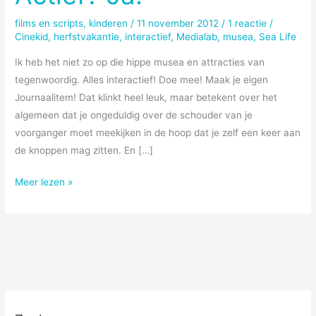
films en scripts
,
kinderen
/
11 november 2012
/
1 reactie
/
Cinekid
,
herfstvakantie
,
interactief
,
Medialab
,
musea
,
Sea Life
Ik heb het niet zo op die hippe musea en attracties van
tegenwoordig. Alles interactief! Doe mee! Maak je eigen
Journaalitem! Dat klinkt heel leuk, maar betekent over het
algemeen dat je ongeduldig over de schouder van je
voorganger moet meekijken in de hoop dat je zelf een keer aan
de knoppen mag zitten. En […]
Interactief?
Meer lezen »
Nee.
Actief?
Ja!