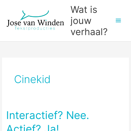
Ga
Wat is
naar
jouw
Hoo
de
inhoud
verhaal?
Cinekid
Interactief? Nee.
Actief? Ja!