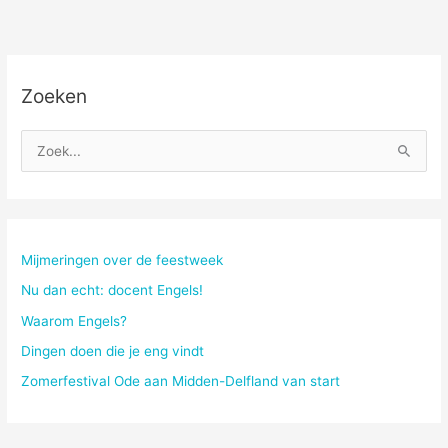
geschuwd
Zoeken
Z
o
e
k
n
Mijmeringen over de feestweek
a
Nu dan echt: docent Engels!
a
Waarom Engels?
r
Dingen doen die je eng vindt
:
Zomerfestival Ode aan Midden-Delfland van start