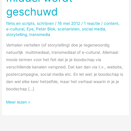
geschuwd
films en scripts
,
schrijven
/
16 mei 2012
/
1 reactie
/
content
,
e-cultural
,
Eye
,
Peter Blok
,
scenaristen
,
social media
,
storytelling
,
transmedia
Verhalen vertellen (of storytelling) doe je tegenwoordig
natuurlijk multimediaal, transmediaal of e-cultural. Allemaal
mooie termen voor het feit dat je je boodschap via
verschillende kanalen verspreid. Dat kan dan via t.v., website,
postercampagne, social media etc. En let wel: je boodschap is
dan wel elke keer hetzelfde, maar het verhaal waarin in je je
boodschap […]
Transmediaal:
Meer lezen »
geen
middel
wordt