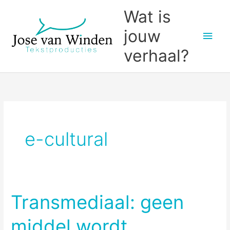
Ga
Wat is
naar
jouw
Hoo
de
inhoud
verhaal?
e-cultural
Transmediaal: geen
middel wordt