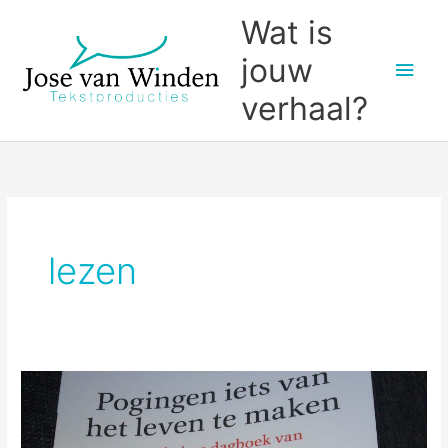
Ga
Wat is
naar
jouw
Hoo
de
inhoud
verhaal?
lezen