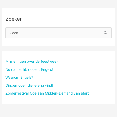
Zoeken
Z
o
e
k
n
Mijmeringen over de feestweek
a
Nu dan echt: docent Engels!
a
Waarom Engels?
r
Dingen doen die je eng vindt
:
Zomerfestival Ode aan Midden-Delfland van start