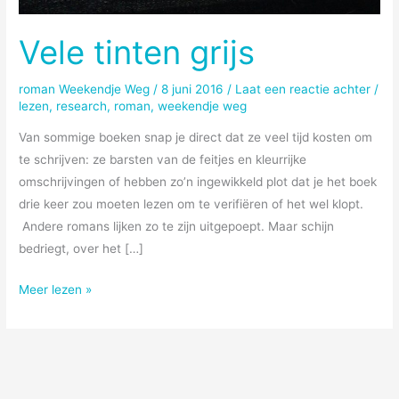
Vele tinten grijs
roman Weekendje Weg
/
8 juni 2016
/
Laat een reactie achter
/
lezen
,
research
,
roman
,
weekendje weg
Van sommige boeken snap je direct dat ze veel tijd kosten om
te schrijven: ze barsten van de feitjes en kleurrijke
omschrijvingen of hebben zo’n ingewikkeld plot dat je het boek
drie keer zou moeten lezen om te verifiëren of het wel klopt.
Andere romans lijken zo te zijn uitgepoept. Maar schijn
bedriegt, over het […]
Vele
Meer lezen »
tinten
grijs