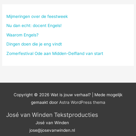
k
n
Mijmeringen over de feestweek
a
Nu dan echt: docent Engels!
a
Waarom Engels?
r
Dingen doen die je eng vindt
:
Zomerfestival Ode aan Midden-Delfland van start
Copyright © 2026
Wat is jouw verhaal?
| Mede mogelijk
gemaakt door
Astra WordPress thema
José van Winden Tekstproducties
José van Winden
jose@josevanwinden.nl