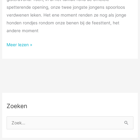
spetterende opening, onze twee jongste jongens spoorloos
verdwenen leken. Het ene moment renden ze nog als jonge
honden rondjes rondom onze benen bij de feesttent, het
andere moment
if
Meer lezen »
you
love
somebody,
set
them
free…
Zoeken
Z
o
e