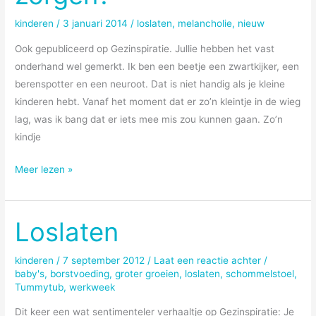
voor
kinderen
kinderen
/
3 januari 2014
/
loslaten
,
melancholie
,
nieuw
(2)
Ook gepubliceerd op Gezinspiratie. Jullie hebben het vast
onderhand wel gemerkt. Ik ben een beetje een zwartkijker, een
berenspotter en een neuroot. Dat is niet handig als je kleine
kinderen hebt. Vanaf het moment dat er zo’n kleintje in de wieg
lag, was ik bang dat er iets mee mis zou kunnen gaan. Zo’n
kindje
Kleine
Meer lezen »
kinderen,
kleine
zorgen?
Loslaten
kinderen
/
7 september 2012
/
Laat een reactie achter
/
baby's
,
borstvoeding
,
groter groeien
,
loslaten
,
schommelstoel
,
Tummytub
,
werkweek
Dit keer een wat sentimenteler verhaaltje op Gezinspiratie: Je