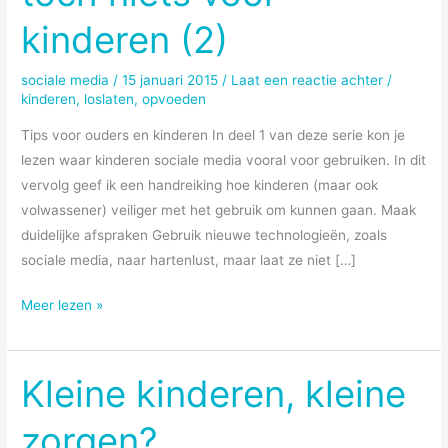
kinderen (2)
sociale media
/
15 januari 2015
/
Laat een reactie achter
/
kinderen
,
loslaten
,
opvoeden
Tips voor ouders en kinderen In deel 1 van deze serie kon je
lezen waar kinderen sociale media vooral voor gebruiken. In dit
vervolg geef ik een handreiking hoe kinderen (maar ook
volwassener) veiliger met het gebruik om kunnen gaan. Maak
duidelijke afspraken Gebruik nieuwe technologieën, zoals
sociale media, naar hartenlust, maar laat ze niet […]
Social
Meer lezen »
media,
dat
is
Kleine kinderen, kleine
toch
zorgen?
niets