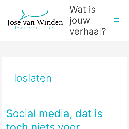
Ga
Wat is
naar
jouw
Hoo
de
inhoud
verhaal?
loslaten
Social media, dat is
toch niets voor