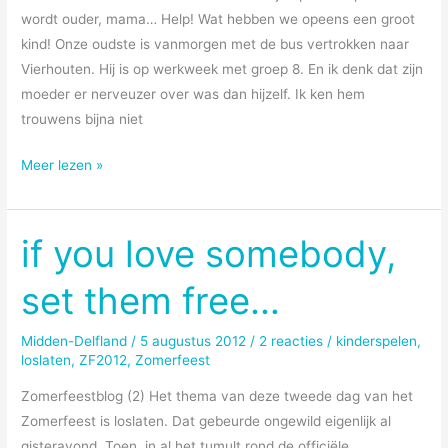
wordt ouder, mama… Help! Wat hebben we opeens een groot
kind! Onze oudste is vanmorgen met de bus vertrokken naar
Vierhouten. Hij is op werkweek met groep 8. En ik denk dat zijn
moeder er nerveuzer over was dan hijzelf. Ik ken hem
trouwens bijna niet
Loslaten
Meer lezen »
if you love somebody,
set them free…
Midden-Delfland
/
5 augustus 2012
/
2 reacties
/
kinderspelen
,
loslaten
,
ZF2012
,
Zomerfeest
Zomerfeestblog (2) Het thema van deze tweede dag van het
Zomerfeest is loslaten. Dat gebeurde ongewild eigenlijk al
gisteravond. Toen, in al het tumult rond de officiële