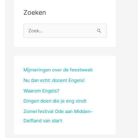
Zoeken
Z
o
e
k
n
Mijmeringen over de feestweek
a
Nu dan echt: docent Engels!
a
Waarom Engels?
r
Dingen doen die je eng vindt
:
Zomerfestival Ode aan Midden-
Delfland van start