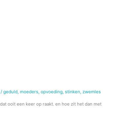
d
/
geduld
,
moeders
,
opvoeding
,
stinken
,
zwemles
t ooit een keer op raakt. en hoe zit het dan met