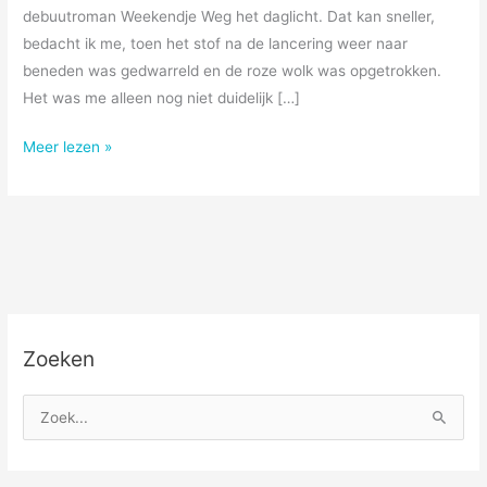
debuutroman Weekendje Weg het daglicht. Dat kan sneller,
bedacht ik me, toen het stof na de lancering weer naar
beneden was gedwarreld en de roze wolk was opgetrokken.
Het was me alleen nog niet duidelijk […]
Een
Meer lezen »
tweede
boek
gaat
sneller
Zoeken
Z
o
e