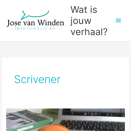
Ga
Wat is
naar
jouw
Hoo
de
inhoud
verhaal?
Scrivener