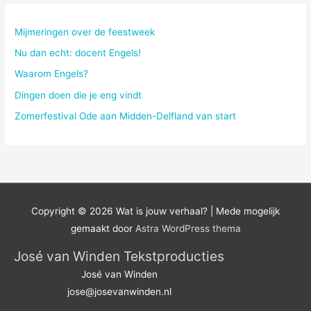
k
n
Mijmeringen over de feestweek
a
Nu dan echt: docent Engels!
a
Waarom Engels?
r
Dingen doen die je eng vindt
:
Zomerfestival Ode aan Midden-Delfland van start
Copyright © 2026
Wat is jouw verhaal?
| Mede mogelijk
gemaakt door
Astra WordPress thema
José van Winden Tekstproducties
José van Winden
jose@josevanwinden.nl