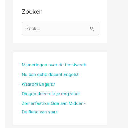
Zoeken
Z
o
e
k
n
Mijmeringen over de feestweek
a
Nu dan echt: docent Engels!
a
Waarom Engels?
r
Dingen doen die je eng vindt
:
Zomerfestival Ode aan Midden-
Delfland van start