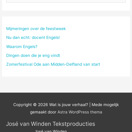
o
e
k
n
Mijmeringen over de feestweek
a
Nu dan echt: docent Engels!
a
Waarom Engels?
r
Dingen doen die je eng vindt
:
Zomerfestival Ode aan Midden-Delfland van start
Copyright © 2026
Wat is jouw verhaal?
| Mede mogelijk
gemaakt door
Astra WordPress thema
José van Winden Tekstproducties
José van Winden