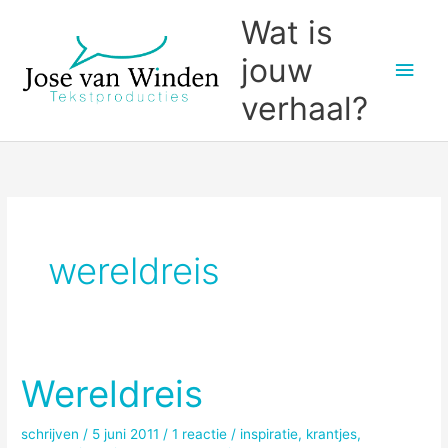
Ga
Wat is
naar
jouw
Hoo
de
inhoud
verhaal?
wereldreis
Wereldreis
schrijven
/
5 juni 2011
/
1 reactie
/
inspiratie
,
krantjes
,