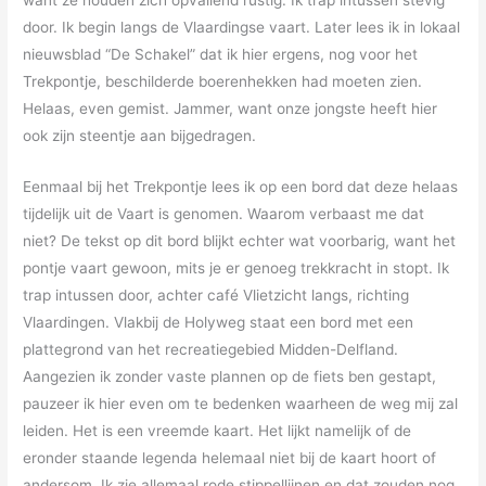
want ze houden zich opvallend rustig. Ik trap intussen stevig
door. Ik begin langs de Vlaardingse vaart. Later lees ik in lokaal
nieuwsblad “De Schakel” dat ik hier ergens, nog voor het
Trekpontje, beschilderde boerenhekken had moeten zien.
Helaas, even gemist. Jammer, want onze jongste heeft hier
ook zijn steentje aan bijgedragen.
Eenmaal bij het Trekpontje lees ik op een bord dat deze helaas
tijdelijk uit de Vaart is genomen. Waarom verbaast me dat
niet? De tekst op dit bord blijkt echter wat voorbarig, want het
pontje vaart gewoon, mits je er genoeg trekkracht in stopt. Ik
trap intussen door, achter café Vlietzicht langs, richting
Vlaardingen. Vlakbij de Holyweg staat een bord met een
plattegrond van het recreatiegebied Midden-Delfland.
Aangezien ik zonder vaste plannen op de fiets ben gestapt,
pauzeer ik hier even om te bedenken waarheen de weg mij zal
leiden. Het is een vreemde kaart. Het lijkt namelijk of de
eronder staande legenda helemaal niet bij de kaart hoort of
andersom. Ik zie allemaal rode stippellijnen en dat zouden nog