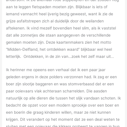
aan te leggen fietspaden moeten zijn. Blijkbaar is iets of
iemand vannacht heel ijverig bezig geweest, want ik zie de
grijze asfaltstrepen zich al duidelijk door de weilanden
aftekenen. Ik vind mezelf bovendien heel slim, als ik vaststel
dat alle zonnetjes die staan aangegeven de verschillende
gemalen moeten zijn. Deze kaartenmakers zien het motto
“Midden-Delfland, het ontdekken waard” blijkbaar wel heel
letterlijk. Ontdekken, in de zin van…zoek het zelf maar uit…
Ik herinner me opeens een verhaal dat ik een paar jaar
geleden ergens in deze polders verzonnen had. Ik zag er een
boer zijn slootje baggeren en was stomverbaasd dat er een
paar ooievaars vlak achteraan scharrelden. Die aasden
natuurlijk op alle dieren die tussen het slijk vandaan schoten. Ik
bedacht de opzet voor een modern sprookje over een boer en
een boerin die graag kinderen willen, maar ze niet kunnen
krijgen. Dit verandert op het moment dat ze een deal weten te
sluiten met een ooievaar die kikkers probeert te vangen in hun