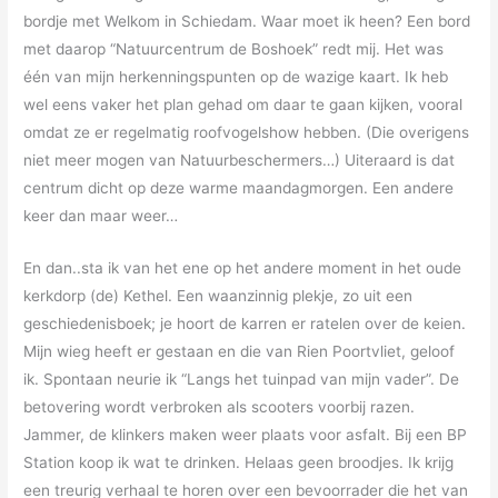
bordje met Welkom in Schiedam. Waar moet ik heen? Een bord
met daarop “Natuurcentrum de Boshoek” redt mij. Het was
één van mijn herkenningspunten op de wazige kaart. Ik heb
wel eens vaker het plan gehad om daar te gaan kijken, vooral
omdat ze er regelmatig roofvogelshow hebben. (Die overigens
niet meer mogen van Natuurbeschermers…) Uiteraard is dat
centrum dicht op deze warme maandagmorgen. Een andere
keer dan maar weer…
En dan..sta ik van het ene op het andere moment in het oude
kerkdorp (de) Kethel. Een waanzinnig plekje, zo uit een
geschiedenisboek; je hoort de karren er ratelen over de keien.
Mijn wieg heeft er gestaan en die van Rien Poortvliet, geloof
ik. Spontaan neurie ik “Langs het tuinpad van mijn vader”. De
betovering wordt verbroken als scooters voorbij razen.
Jammer, de klinkers maken weer plaats voor asfalt. Bij een BP
Station koop ik wat te drinken. Helaas geen broodjes. Ik krijg
een treurig verhaal te horen over een bevoorrader die het van