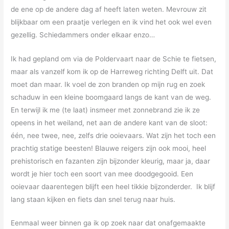
de ene op de andere dag af heeft laten weten. Mevrouw zit
blijkbaar om een praatje verlegen en ik vind het ook wel even
gezellig. Schiedammers onder elkaar enzo…
Ik had gepland om via de Poldervaart naar de Schie te fietsen,
maar als vanzelf kom ik op de Harreweg richting Delft uit. Dat
moet dan maar. Ik voel de zon branden op mijn rug en zoek
schaduw in een kleine boomgaard langs de kant van de weg.
En terwijl ik me (te laat) insmeer met zonnebrand zie ik ze
opeens in het weiland, net aan de andere kant van de sloot:
één, nee twee, nee, zelfs drie ooievaars. Wat zijn het toch een
prachtig statige beesten! Blauwe reigers zijn ook mooi, heel
prehistorisch en fazanten zijn bijzonder kleurig, maar ja, daar
wordt je hier toch een soort van mee doodgegooid. Een
ooievaar daarentegen blijft een heel tikkie bijzonderder. Ik blijf
lang staan kijken en fiets dan snel terug naar huis.
Eenmaal weer binnen ga ik op zoek naar dat onafgemaakte