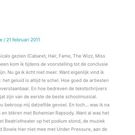
ie
/
21 februari 2011
icals gezien (Cabaret, Hair, Fame, The Wizz, Miss
en kom ik tijdens de voorstelling tot de conclusie
n. Nu ga ik ècht niet meer. Want eigenlijk vind ik
: het geluid is altijd te schel. Hoe goed de artiesten
 onverstaanbaar. En hoe bedreven de tekstschrijvers
jat zijn van de eerste de beste schoolmusical.
ou bekroop mij datzelfde gevoel. En toch… was ik na
n en blèren met Bohemian Rapsody. Want al was het
et Beatrixtheater op het podium stond, de muziek
vid Bowie hier niet mee met Under Pressure, aan de