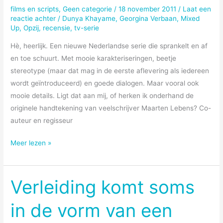
school?
films en scripts
,
Geen categorie
/
18 november 2011
/
Laat een
reactie achter
/
Dunya Khayame
,
Georgina Verbaan
,
Mixed
Up
,
Opzij
,
recensie
,
tv-serie
Hè, heerlijk. Een nieuwe Nederlandse serie die sprankelt en af
en toe schuurt. Met mooie karakteriseringen, beetje
stereotype (maar dat mag in de eerste aflevering als iedereen
wordt geïntroduceerd) en goede dialogen. Maar vooral ook
mooie details. Ligt dat aan mij, of herken ik onderhand de
originele handtekening van veelschrijver Maarten Lebens? Co-
auteur en regisseur
Zij
Meer lezen »
is
Mixed
Up
Verleiding komt soms
in de vorm van een