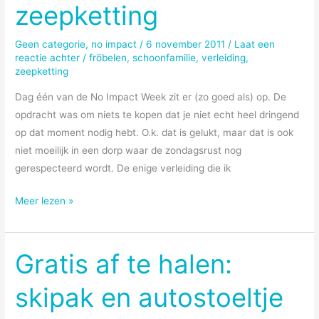
zeepketting
Geen categorie
,
no impact
/
6 november 2011
/
Laat een
reactie achter
/
fröbelen
,
schoonfamilie
,
verleiding
,
zeepketting
Dag één van de No Impact Week zit er (zo goed als) op. De
opdracht was om niets te kopen dat je niet echt heel dringend
op dat moment nodig hebt. O.k. dat is gelukt, maar dat is ook
niet moeilijk in een dorp waar de zondagsrust nog
gerespecteerd wordt. De enige verleiding die ik
Verleiding
Meer lezen »
komt
soms
in
Gratis af te halen:
de
skipak en autostoeltje
vorm
van