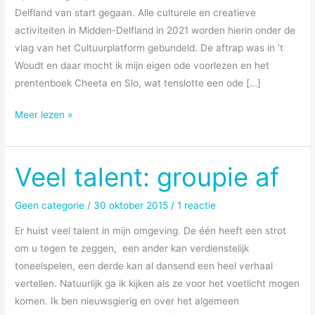
Delfland van start gegaan. Alle culturele en creatieve
activiteiten in Midden-Delfland in 2021 worden hierin onder de
vlag van het Cultuurplatform gebundeld. De aftrap was in ’t
Woudt en daar mocht ik mijn eigen ode voorlezen en het
prentenboek Cheeta en Slo, wat tenslotte een ode […]
Zomerfestival
Meer lezen »
Ode
aan
Midden-
Veel talent: groupie af
Delfland
van
Geen categorie
/
30 oktober 2015
/
1 reactie
start
Er huist veel talent in mijn omgeving. De één heeft een strot
om u tegen te zeggen, een ander kan verdienstelijk
toneelspelen, een derde kan al dansend een heel verhaal
vertellen. Natuurlijk ga ik kijken als ze voor het voetlicht mogen
komen. Ik ben nieuwsgierig en over het algemeen