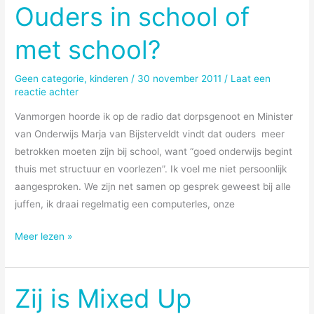
social,
Ouders in school of
that
met school?
is
the
question
Geen categorie
,
kinderen
/
30 november 2011
/
Laat een
reactie achter
Vanmorgen hoorde ik op de radio dat dorpsgenoot en Minister
van Onderwijs Marja van Bijsterveldt vindt dat ouders meer
betrokken moeten zijn bij school, want “goed onderwijs begint
thuis met structuur en voorlezen”. Ik voel me niet persoonlijk
aangesproken. We zijn net samen op gesprek geweest bij alle
juffen, ik draai regelmatig een computerles, onze
Ouders
Meer lezen »
in
school
of
Zij is Mixed Up
met