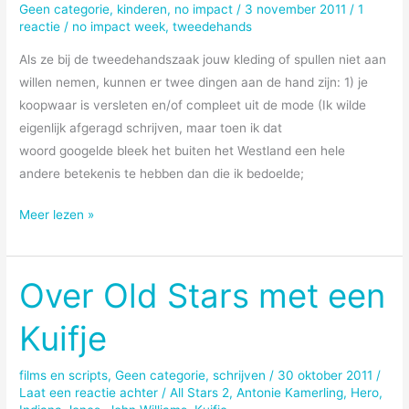
een
Geen categorie
,
kinderen
,
no impact
/
3 november 2011
/
1
reactie
/
no impact week
,
tweedehands
zeepketting
Als ze bij de tweedehandszaak jouw kleding of spullen niet aan
willen nemen, kunnen er twee dingen aan de hand zijn: 1) je
koopwaar is versleten en/of compleet uit de mode (Ik wilde
eigenlijk afgeragd schrijven, maar toen ik dat
woord googelde bleek het buiten het Westland een hele
andere betekenis te hebben dan die ik bedoelde;
Gratis
Meer lezen »
af
te
halen:
Over Old Stars met een
skipak
Kuifje
en
autostoeltje
films en scripts
,
Geen categorie
,
schrijven
/
30 oktober 2011
/
Laat een reactie achter
/
All Stars 2
,
Antonie Kamerling
,
Hero
,