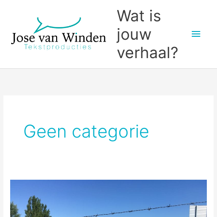
Ga
Wat is
naar
jouw
Hoo
de
inhoud
verhaal?
Geen categorie