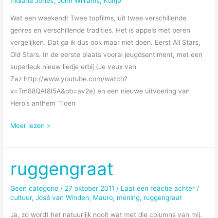
Indiana Jones
,
John Williams
,
Kuifje
Wat een weekend! Twee topfilms, uit twee verschillende
genres en verschillende tradities. Het is appels met peren
vergelijken. Dat ga ik dus ook maar niet doen. Eerst All Stars,
Old Stars. In de eerste plaats vooral jeugdsentiment, met een
superleuk nieuw liedje erbij (Je veux van
Zaz http://www.youtube.com/watch?
v=Tm88QAI8I5A&ob=av2e) en een nieuwe uitvoering van
Hero’s anthem “Toen
Over
Meer lezen »
Old
Stars
met
ruggengraat
een
Kuifje
Geen categorie
/
27 oktober 2011
/
Laat een reactie achter
/
cultuur
,
José van Winden
,
Mauro
,
mening
,
ruggengraat
Ja, zo wordt het natuurlijk nooit wat met die columns van mij.