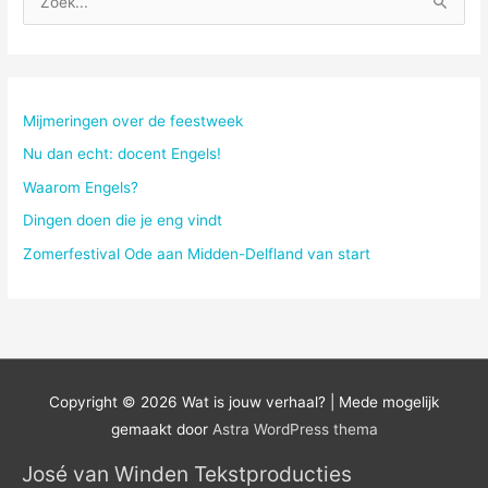
o
e
k
n
Mijmeringen over de feestweek
a
Nu dan echt: docent Engels!
a
Waarom Engels?
r
Dingen doen die je eng vindt
:
Zomerfestival Ode aan Midden-Delfland van start
Copyright © 2026
Wat is jouw verhaal?
| Mede mogelijk
gemaakt door
Astra WordPress thema
José van Winden Tekstproducties