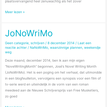
plaatsvervangend heel zenuwachtig als het zover
Veel
Meer lezen »
talent:
groupie
af
JoNoWriMo
Geen categorie
,
schrijven
/
8 december 2014
/
Laat een
reactie achter
/
NaNoWriMo
,
waanzinnige plannen
,
weekendje
weg
Deze maand, december 2014, ben ik aan mijn eigen
“NovelWritingMonth” begonnen, José’s Novel Writing Month
(JoNoWriMo). Het is een poging om het verhaal, dat uitmondde
in een blogfeuilleton, vervolgens een synopsis voor een film of
tv-serie werd en uiteindelijk in de vorm van een roman
meedeed aan de Nieuwe Schrijversprijs van Free Musketiers,
zo goed
JoNoWriMo