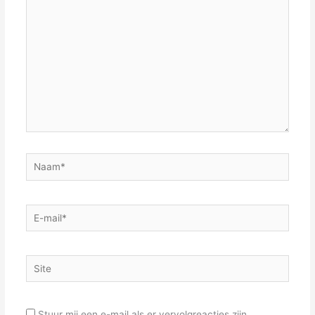
hier...
Naam*
E-
mail*
Site
Stuur mij een e-mail als er vervolgreacties zijn.