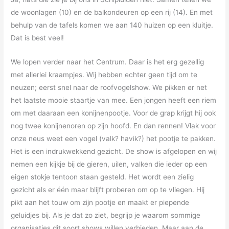
de woonlagen (10) en de balkondeuren op een rij (14). En met
behulp van de tafels komen we aan 140 huizen op een kluitje.
Dat is best veel!
We lopen verder naar het Centrum. Daar is het erg gezellig
met allerlei kraampjes. Wij hebben echter geen tijd om te
neuzen; eerst snel naar de roofvogelshow. We pikken er net
het laatste mooie staartje van mee. Een jongen heeft een riem
om met daaraan een konijnenpootje. Voor de grap krijgt hij ook
nog twee konijnenoren op zijn hoofd. En dan rennen! Vlak voor
onze neus weet een vogel (valk? havik?) het pootje te pakken.
Het is een indrukwekkend gezicht. De show is afgelopen en wij
nemen een kijkje bij de gieren, uilen, valken die ieder op een
eigen stokje tentoon staan gesteld. Het wordt een zielig
gezicht als er één maar blijft proberen om op te vliegen. Hij
pikt aan het touw om zijn pootje en maakt er piepende
geluidjes bij. Als je dat zo ziet, begrijp je waarom sommige
organisaties dit soort shows willen verbieden. Maar aan de