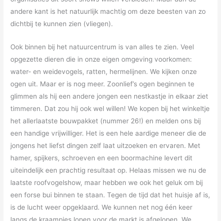
andere kant is het natuurlijk machtig om deze beesten van zo
dichtbij te kunnen zien (vliegen).
Ook binnen bij het natuurcentrum is van alles te zien. Veel
opgezette dieren die in onze eigen omgeving voorkomen:
water- en weidevogels, ratten, hermelijnen. We kijken onze
ogen uit. Maar er is nog meer. Zoonlief’s ogen beginnen te
glimmen als hij een andere jongen een nestkastje in elkaar ziet
timmeren. Dat zou hij ook wel willen! We kopen bij het winkeltje
het allerlaatste bouwpakket (nummer 26!) en melden ons bij
een handige vrijwilliger. Het is een hele aardige meneer die de
jongens het liefst dingen zelf laat uitzoeken en ervaren. Met
hamer, spijkers, schroeven en een boormachine levert dit
uiteindelijk een prachtig resultaat op. Helaas missen we nu de
laatste roofvogelshow, maar hebben we ook het geluk om bij
een forse bui binnen te staan. Tegen de tijd dat het huisje af is,
is de lucht weer opgeklaard. We kunnen net nog één keer
langs de kraampjes lopen voor de markt is afgelopen. We