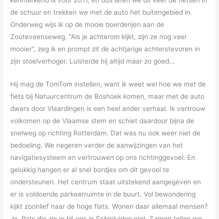
kenmerkend is voor 2011, en dus laten we dit keer de fietsen in
de schuur en trekken we met de auto het buitengebied in.
Onderweg wijs ik op de mooie boerderijen aan de
Zouteveenseweg. “Als je achterom kijkt, zijn ze nog veel
mooier”, zeg ik en prompt zit de achtjarige achterstevoren in
zijn stoelverhoger. Luisterde hij altijd maar zo goed…
Hij mag de TomTom instellen, want ik weet wel hoe we met de
fiets bij Natuurcentrum de Boshoek komen, maar met de auto
dwars door Vlaardingen is een heel ander verhaal. Ik vertrouw
volkomen op de Vlaamse stem en schiet daardoor bijna de
snelweg op richting Rotterdam. Dat was nu ook weer niet de
bedoeling. We negeren verder de aanwijzingen van het
navigatiesysteem en vertrouwen op ons richtinggevoel. En
gelukkig hangen er al snel bordjes om dit gevoel te
ondersteunen. Het centrum staat uitstekend aangegeven en
er is voldoende parkeerruimte in de buurt. Vol bewondering
kijkt zoonlief naar de hoge flats. Wonen daar allemaal mensen?
Ja, flats die zie je bij ons in Schipluiden niet. Samen tellen we