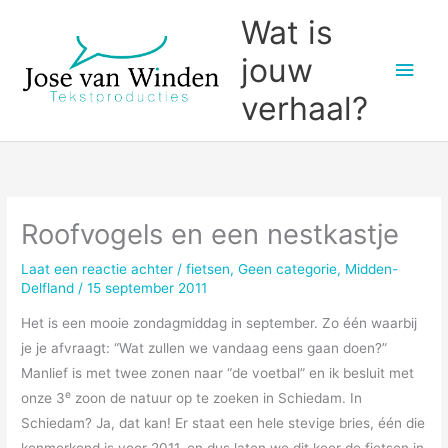
Ga
Wat is
naar
jouw
Hoo
de
inhoud
verhaal?
Roofvogels en een nestkastje
Laat een reactie achter
/
fietsen
,
Geen categorie
,
Midden-
Delfland
/
15 september 2011
Het is een mooie zondagmiddag in september. Zo één waarbij
je je afvraagt: “Wat zullen we vandaag eens gaan doen?”
Manlief is met twee zonen naar “de voetbal” en ik besluit met
e
onze 3
zoon de natuur op te zoeken in Schiedam. In
Schiedam? Ja, dat kan! Er staat een hele stevige bries, één die