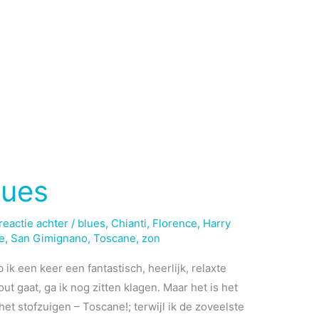
lues
reactie achter
/
blues
,
Chianti
,
Florence
,
Harry
e
,
San Gimignano
,
Toscane
,
zon
 ik een keer een fantastisch, heerlijk, relaxte
ut gaat, ga ik nog zitten klagen. Maar het is het
et stofzuigen – Toscane!; terwijl ik de zoveelste