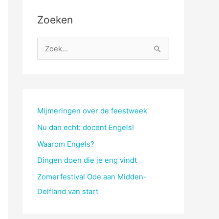
Zoeken
Z
o
e
k
n
Mijmeringen over de feestweek
a
Nu dan echt: docent Engels!
a
Waarom Engels?
r
Dingen doen die je eng vindt
:
Zomerfestival Ode aan Midden-
Delfland van start