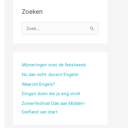
Zoeken
Z
o
e
k
n
Mijmeringen over de feestweek
a
Nu dan echt: docent Engels!
a
Waarom Engels?
r
Dingen doen die je eng vindt
:
Zomerfestival Ode aan Midden-
Delfland van start