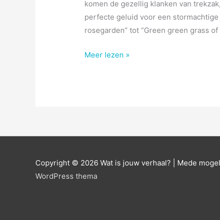
komen de gezellig klanken van trekzak, 
perfecte geluid voor een stormachtige
rosegarden” tot “Green green grass of 
Muziek
Meer lezen »
en
meer
in
het
Oude
Gemeentehuis
Copyright © 2026
Wat is jouw verhaal?
| Mede mogel
WordPress thema