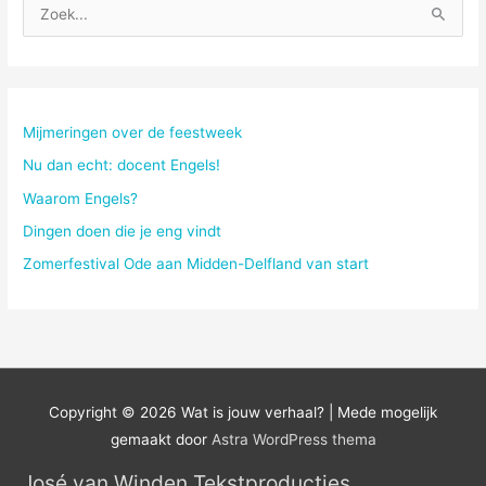
Z
o
e
k
n
Mijmeringen over de feestweek
a
Nu dan echt: docent Engels!
a
Waarom Engels?
r
Dingen doen die je eng vindt
:
Zomerfestival Ode aan Midden-Delfland van start
Copyright © 2026
Wat is jouw verhaal?
| Mede mogelijk
gemaakt door
Astra WordPress thema
José van Winden Tekstproducties