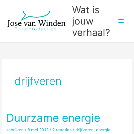
Ga
Wat is
naar
jouw
Hoo
de
inhoud
verhaal?
drijfveren
Duurzame energie
schrijven
/
8 mei 2012
/
2 reacties
/
drijfveren
,
energie
,