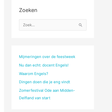
Zoeken
Z
o
e
k
n
Mijmeringen over de feestweek
a
Nu dan echt: docent Engels!
a
Waarom Engels?
r
Dingen doen die je eng vindt
:
Zomerfestival Ode aan Midden-
Delfland van start