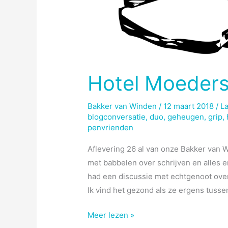
Hotel Moeder
Bakker van Winden
/
12 maart 2018
/
La
blogconversatie
,
duo
,
geheugen
,
grip
,
penvrienden
Aflevering 26 al van onze Bakker van W
met babbelen over schrijven en alles 
had een discussie met echtgenoot ove
Ik vind het gezond als ze ergens tusse
Hotel
Meer lezen »