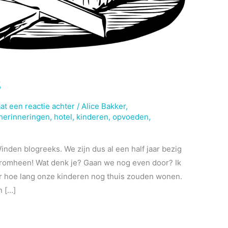
s
at een reactie achter
/
Alice Bakker
,
herinneringen
,
hotel
,
kinderen
,
opvoeden
,
inden blogreeks. We zijn dus al een half jaar bezig
eromheen! Wat denk je? Gaan we nog even door? Ik
r hoe lang onze kinderen nog thuis zouden wonen.
n […]