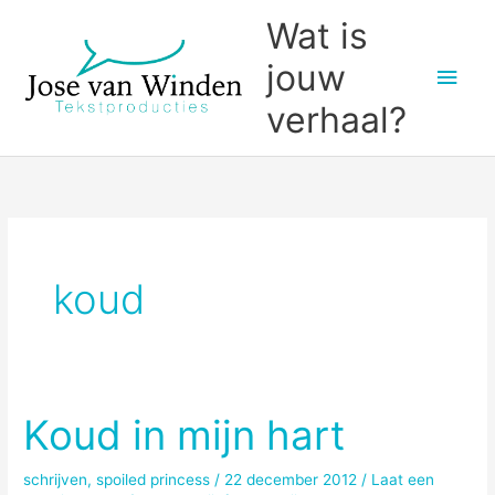
Ga
Wat is
naar
jouw
Hoo
de
inhoud
verhaal?
koud
Koud in mijn hart
schrijven
,
spoiled princess
/
22 december 2012
/
Laat een