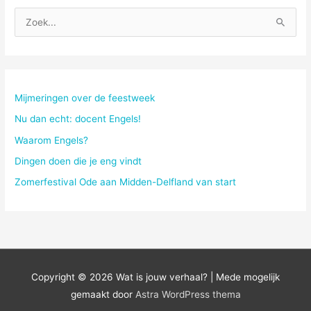
Z
o
e
k
n
Mijmeringen over de feestweek
a
Nu dan echt: docent Engels!
a
Waarom Engels?
r
Dingen doen die je eng vindt
:
Zomerfestival Ode aan Midden-Delfland van start
Copyright © 2026
Wat is jouw verhaal?
| Mede mogelijk
gemaakt door
Astra WordPress thema