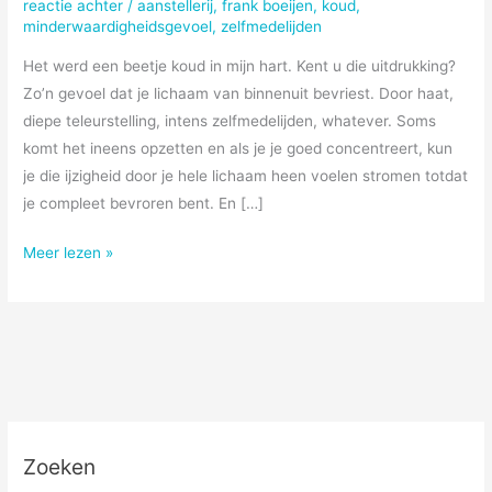
reactie achter
/
aanstellerij
,
frank boeijen
,
koud
,
minderwaardigheidsgevoel
,
zelfmedelijden
Het werd een beetje koud in mijn hart. Kent u die uitdrukking?
Zo’n gevoel dat je lichaam van binnenuit bevriest. Door haat,
diepe teleurstelling, intens zelfmedelijden, whatever. Soms
komt het ineens opzetten en als je je goed concentreert, kun
je die ijzigheid door je hele lichaam heen voelen stromen totdat
je compleet bevroren bent. En […]
Koud
Meer lezen »
in
mijn
hart
Zoeken