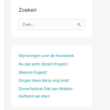
Zoeken
Z
o
e
k
n
Mijmeringen over de feestweek
a
Nu dan echt: docent Engels!
a
Waarom Engels?
r
Dingen doen die je eng vindt
:
Zomerfestival Ode aan Midden-
Delfland van start