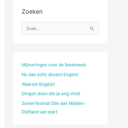
Zoeken
Z
o
e
k
n
Mijmeringen over de feestweek
a
Nu dan echt: docent Engels!
a
Waarom Engels?
r
Dingen doen die je eng vindt
:
Zomerfestival Ode aan Midden-
Delfland van start