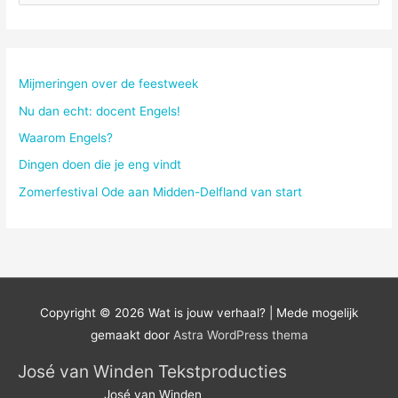
o
e
k
n
Mijmeringen over de feestweek
a
Nu dan echt: docent Engels!
a
Waarom Engels?
r
Dingen doen die je eng vindt
:
Zomerfestival Ode aan Midden-Delfland van start
Copyright © 2026
Wat is jouw verhaal?
| Mede mogelijk
gemaakt door
Astra WordPress thema
José van Winden Tekstproducties
José van Winden