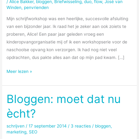
/
Alice Bakker
,
bloggen
,
Briefwisseling
,
duo
,
flow
,
José van
Winden
,
penvrienden
Mijn schrijfworkshop was een heerlijke, succesvolle afsluiting
van een bijzonder jaar. Ik raad het je zeker aan ook zoiets te
proberen, Alice! Een paar jaar geleden vroeg een
kinderopvangorganisatie mij of ik een workshopserie voor de
naschoolse opvang kon verzorgen. Ik had nog niet veel
opdrachten, dus pakte alles aan dat op mijn pad kwam. […]
Met
Meer lezen »
de
stroom
mee
Bloggen: moet dat nu
ècht?
schrijven
/
17 september 2014
/
3 reacties
/
bloggen
,
marketing
,
SEO