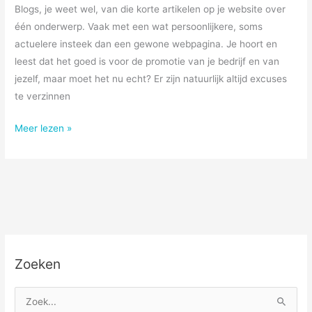
Blogs, je weet wel, van die korte artikelen op je website over
één onderwerp. Vaak met een wat persoonlijkere, soms
actuelere insteek dan een gewone webpagina. Je hoort en
leest dat het goed is voor de promotie van je bedrijf en van
jezelf, maar moet het nu echt? Er zijn natuurlijk altijd excuses
te verzinnen
Bloggen:
Meer lezen »
moet
dat
nu
ècht?
Zoeken
Z