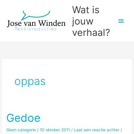
Ga
Wat is
naar
jouw
Hoo
de
inhoud
verhaal?
oppas
Gedoe
Geen categorie
/
10 oktober 2011
/
Laat een reactie achter
/