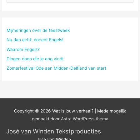
o
e
k
n
Mijmeringen over de feestweek
a
Nu dan echt: docent Engels!
a
Waarom Engels?
r
Dingen doen die je eng vindt
:
Zomerfestival Ode aan Midden-Delfland van start
Copyright © 2026
Wat is jouw verhaal?
| Mede mogelijk
gemaakt door
Astra WordPress thema
José van Winden Tekstproducties
José van Winden