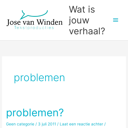
Ga
Wat is
naar
jouw
Hoo
de
inhoud
verhaal?
problemen
problemen?
Geen categorie
/
3 juli 2011
/
Laat een reactie achter
/