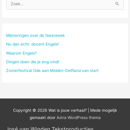
Z
o
e
k
n
Mijmeringen over de feestweek
a
Nu dan echt: docent Engels!
a
Waarom Engels?
r
Dingen doen die je eng vindt
:
Zomerfestival Ode aan Midden-Delfland van start
Copyright © 2026
Wat is jouw verhaal?
| Mede mogelijk
gemaakt door
Astra WordPress thema
José van Winden Tekstproducties