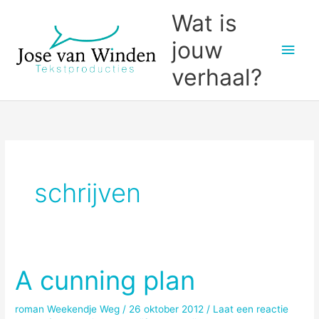
Ga
Wat is
naar
jouw
Hoo
de
inhoud
verhaal?
schrijven
A cunning plan
roman Weekendje Weg
/
26 oktober 2012
/
Laat een reactie