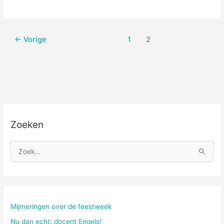
wat
errig!
←
Vorige
1
2
Zoeken
Z
o
e
k
n
Mijmeringen over de feestweek
a
Nu dan echt: docent Engels!