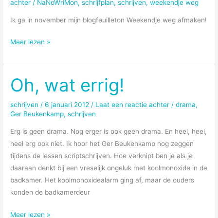
achter
/
NaNoWriMon
,
schrijfplan
,
schrijven
,
weekendje weg
Ik ga in november mijn blogfeuilleton Weekendje weg afmaken!
A
Meer lezen »
cunning
plan
Oh, wat errig!
schrijven
/
6 januari 2012
/
Laat een reactie achter
/
drama
,
Ger Beukenkamp
,
schrijven
Erg is geen drama. Nog erger is ook geen drama. En heel, heel,
heel erg ook niet. Ik hoor het Ger Beukenkamp nog zeggen
tijdens de lessen scriptschrijven. Hoe verknipt ben je als je
daaraan denkt bij een vreselijk ongeluk met koolmonoxide in de
badkamer. Het koolmonoxidealarm ging af, maar de ouders
konden de badkamerdeur
Oh,
Meer lezen »