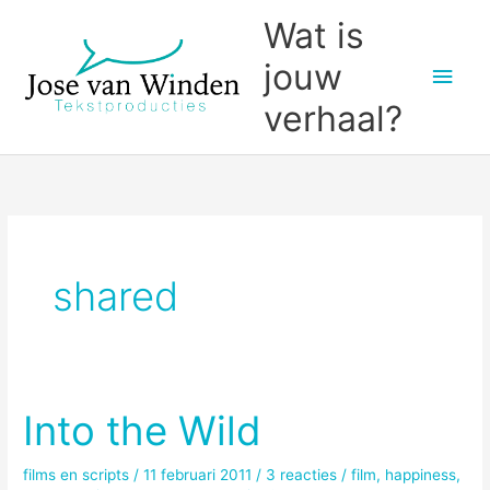
Ga
Wat is
naar
jouw
Hoo
de
inhoud
verhaal?
shared
Into the Wild
films en scripts
/
11 februari 2011
/
3 reacties
/
film
,
happiness
,