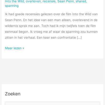
Into the Wild
,
overleven
,
recensie
,
Sean Penn
,
shared
,
spanning
Ik had goede recensies gelezen over de film Into the Wild van
Sean Penn. En het idee van een man alleen, overlevend in de
wildernis sprak me aan. Toch had ik mijn twijfels toen de film
eenmaal begon. Ik vroeg me af waar de spanning zou kunnen
zitten in het verhaal. Een keer een confrontatie […]
Into
Meer lezen »
the
Wild
Zoeken
Z