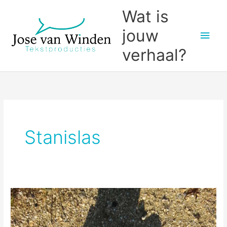
Ga
Wat is
naar
jouw
Hoo
de
inhoud
verhaal?
Stanislas