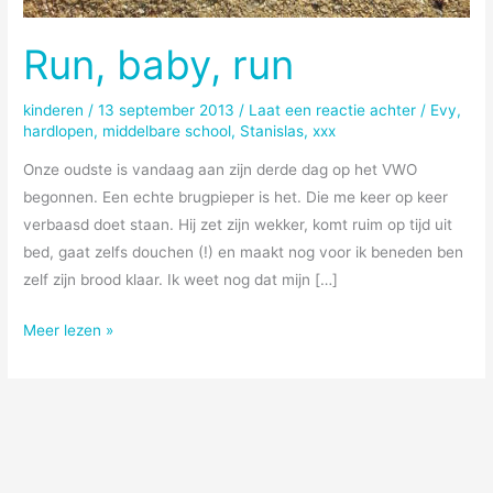
Run, baby, run
kinderen
/
13 september 2013
/
Laat een reactie achter
/
Evy
,
hardlopen
,
middelbare school
,
Stanislas
,
xxx
Onze oudste is vandaag aan zijn derde dag op het VWO
begonnen. Een echte brugpieper is het. Die me keer op keer
verbaasd doet staan. Hij zet zijn wekker, komt ruim op tijd uit
bed, gaat zelfs douchen (!) en maakt nog voor ik beneden ben
zelf zijn brood klaar. Ik weet nog dat mijn […]
Run,
Meer lezen »
baby,
run