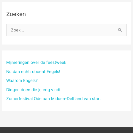
Zoeken
Z
o
e
k
n
Mijmeringen over de feestweek
a
Nu dan echt: docent Engels!
a
Waarom Engels?
r
Dingen doen die je eng vindt
:
Zomerfestival Ode aan Midden-Delfland van start