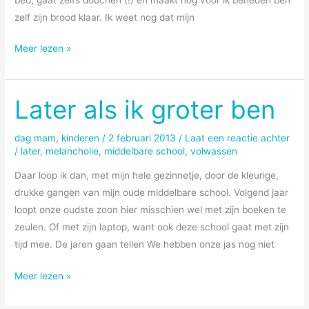
zelf zijn brood klaar. Ik weet nog dat mijn
Run,
Meer lezen »
baby,
run
Later als ik groter ben
dag mam
,
kinderen
/
2 februari 2013
/
Laat een reactie achter
/
later
,
melancholie
,
middelbare school
,
volwassen
Daar loop ik dan, met mijn hele gezinnetje, door de kleurige,
drukke gangen van mijn oude middelbare school. Volgend jaar
loopt onze oudste zoon hier misschien wel met zijn boeken te
zeulen. Of met zijn laptop, want ook deze school gaat met zijn
tijd mee. De jaren gaan tellen We hebben onze jas nog niet
Later
Meer lezen »
als