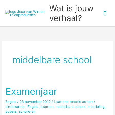
Ga
Wat is jouw
naar
Hoo
verhaal?
de
inhoud
middelbare school
Examenjaar
Engels
/
23 november 2017
/
Laat een reactie achter
/
eindexamen
,
Engels
,
examen
,
middelbare school
,
mondeling
,
pubers
,
scholieren