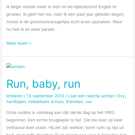
Ik begin steeds meer in mijn rol als bijlesdocent Engels te
groeien. Ik geef het toe, toen ik een paar jaar geleden begon,
moest ik de grammaticaregeltjes echt even opzoeken. Maar
nu heb ik ze weer paraat.
Doorgeschoten
Meer lezen »
enthousiasme
voor
Engels
Run, baby, run
kinderen
/
13 september 2013
/
Laat een reactie achter
/
Evy
,
hardlopen
,
middelbare school
,
Stanislas
,
xxx
Onze oudste is vandaag aan zijn derde dag op het VWO
begonnen. Een echte brugpieper is het. Die me keer op keer
verbaasd doet staan. Hij zet zijn wekker, komt ruim op tijd uit
bed, gaat zelfs douchen (!) en maakt nog voor ik beneden ben