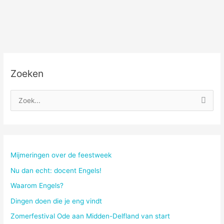
ik
groter
ben
Zoeken
Z
o
e
k
n
Mijmeringen over de feestweek
a
Nu dan echt: docent Engels!
a
Waarom Engels?
r
Dingen doen die je eng vindt
:
Zomerfestival Ode aan Midden-Delfland van start