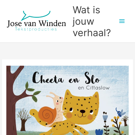
Ga
Wat is
naar
jouw
Hoo
de
inhoud
verhaal?