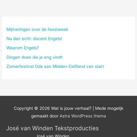
Mijmeringen over de feestweek
Nu dan echt: docent Engels!
Waarom Engels?
Dingen doen die je eng vindt
Zomerfestival Ode aan Midden-Delfland van start
Copyright © 2026
Wat is jouw verhaal?
| Mede mogelijk
gemaakt door
Astra WordPress thema
José van Winden Tekstproducties
José van Winden