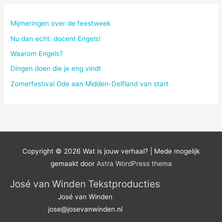
Mijmeringen over de feestweek
Nu dan echt: docent Engels!
Waarom Engels?
Dingen doen die je eng vindt
Zomerfestival Ode aan Midden-Delfland van start
Copyright © 2026
Wat is jouw verhaal?
| Mede mogelijk
gemaakt door
Astra WordPress thema
José van Winden Tekstproducties
José van Winden
jose@josevanwinden.nl