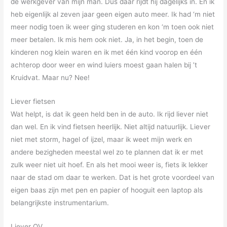
de werkgever van mijn man. Dus daar rijdt hij dagelijks in. En ik
heb eigenlijk al zeven jaar geen eigen auto meer. Ik had ‘m niet
meer nodig toen ik weer ging studeren en kon ‘m toen ook niet
meer betalen. Ik mis hem ook niet. Ja, in het begin, toen de
kinderen nog klein waren en ik met één kind voorop en één
achterop door weer en wind luiers moest gaan halen bij ’t
Kruidvat. Maar nu? Nee!
Liever fietsen
Wat helpt, is dat ik geen held ben in de auto. Ik rijd liever niet
dan wel. En ik vind fietsen heerlijk. Niet altijd natuurlijk. Liever
niet met storm, hagel of ijzel, maar ik weet mijn werk en
andere bezigheden meestal wel zo te plannen dat ik er met
zulk weer niet uit hoef. En als het mooi weer is, fiets ik lekker
naar de stad om daar te werken. Dat is het grote voordeel van
eigen baas zijn met pen en papier of hooguit een laptop als
belangrijkste instrumentarium.
Liever OV