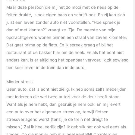
Maar deze persoon die mij net zo mooi met de neus op de
feiten drukte, is ook eigen baas en schrijft ook. En zij kan zich
juist een leven zonder auto niet voorstellen. “Hoe spreek je
dan af met klanten?” vraagt ze. Tja. De meeste van mijn
opdrachtgevers wonen binnen een straal van zeven kilometer.
Dat gaat prima op de fiets. En ik spreek graag af bij het
restaurant of de bakker hier om de hoek. En als het echt niet
anders kan, is er altijd nog het openbaar vervoer. Ik zit sowieso
tien keer liever in de trein dan in de auto.
Minder stress
Geen auto, dat is echt niet zielig. Ik heb soms zelfs medelijden
met iedereen die wel twee auto’s voor de deur heeft staan.
Want als je hem hebt, dan gebruik je hem ook. En mij levert
een auto over het algemeen stress op, terwijl fietsen
stressverlagend werkt (tenzij je de trein net dreigt te
missen.) Zal ik heel eerlijk zijn? Ik gebruik het ook wel eens als
smoes. Op die manier heb ik al heel veel BNI Chapters en