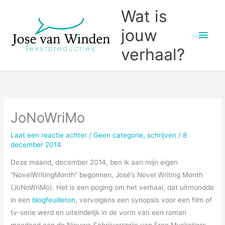
Ga
Wat is
naar
jouw
Hoo
de
inhoud
verhaal?
JoNoWriMo
Laat een reactie achter
/
Geen categorie
,
schrijven
/
8
december 2014
Deze maand, december 2014, ben ik aan mijn eigen
“NovelWritingMonth” begonnen, José’s Novel Writing Month
(JoNoWriMo). Het is een poging om het verhaal, dat uitmondde
in een
blogfeuilleton
, vervolgens een synopsis voor een film of
tv-serie werd en uiteindelijk in de vorm van een roman