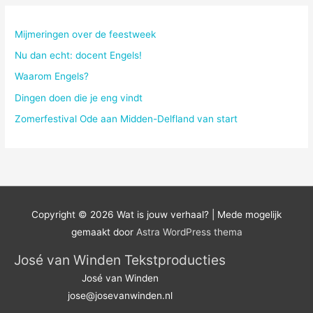
Mijmeringen over de feestweek
Nu dan echt: docent Engels!
Waarom Engels?
Dingen doen die je eng vindt
Zomerfestival Ode aan Midden-Delfland van start
Copyright © 2026
Wat is jouw verhaal?
| Mede mogelijk
gemaakt door
Astra WordPress thema
José van Winden Tekstproducties
José van Winden
jose@josevanwinden.nl