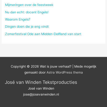
Mijmeringen over de feestweek
Nu dan echt: docent Engels!
Waarom Engels?
Dingen doen die je eng vindt
Zomerfestival Ode aan Midden-Delfland van start
Copyright © 2026
Wat is jouw verhaal?
| Mede mogelijk
gemaakt door
Astra WordPress thema
José van Winden Tekstproducties
José van Winden
jose@josevanwinden.nl