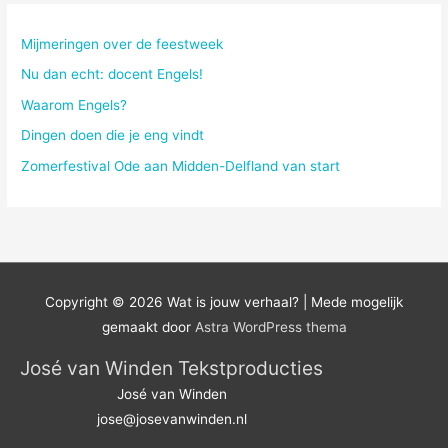
Mijmeringen over de feestweek
Nu dan echt: docent Engels!
Waarom Engels?
Dingen doen die je eng vindt
Zomerfestival Ode aan Midden-Delfland van start
Copyright © 2026
Wat is jouw verhaal?
| Mede mogelijk
gemaakt door
Astra WordPress thema
José van Winden Tekstproducties
José van Winden
jose@josevanwinden.nl