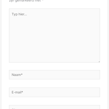
zijn gemarkeerd met
*
Typ
hier...
Naam*
E-
mail*
Site