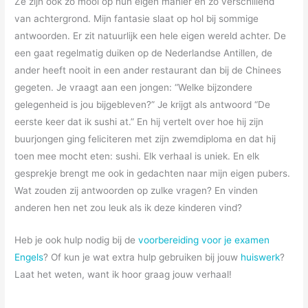
Ze zijn ook zo mooi op hun eigen manier en zo verschillend
van achtergrond. Mijn fantasie slaat op hol bij sommige
antwoorden. Er zit natuurlijk een hele eigen wereld achter. De
een gaat regelmatig duiken op de Nederlandse Antillen, de
ander heeft nooit in een ander restaurant dan bij de Chinees
gegeten. Je vraagt aan een jongen: “Welke bijzondere
gelegenheid is jou bijgebleven?” Je krijgt als antwoord “De
eerste keer dat ik sushi at.” En hij vertelt over hoe hij zijn
buurjongen ging feliciteren met zijn zwemdiploma en dat hij
toen mee mocht eten: sushi. Elk verhaal is uniek. En elk
gesprekje brengt me ook in gedachten naar mijn eigen pubers.
Wat zouden zij antwoorden op zulke vragen? En vinden
anderen hen net zou leuk als ik deze kinderen vind?
Heb je ook hulp nodig bij de
voorbereiding voor je examen
Engels
? Of kun je wat extra hulp gebruiken bij jouw
huiswerk
?
Laat het weten, want ik hoor graag jouw verhaal!